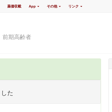
薬価収載
App
その他
リンク
？
前期高齢者
ました