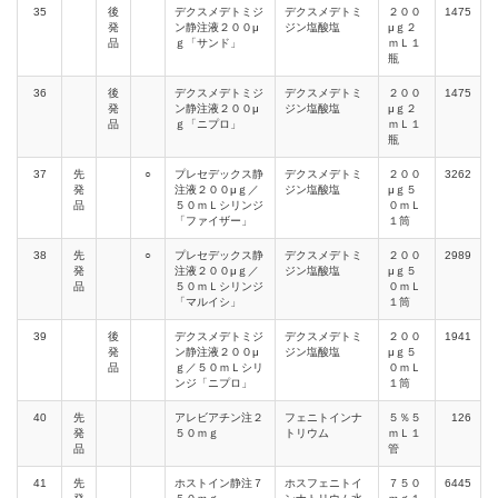
35
後
デクスメデトミジ
デクスメデトミ
２００
1475
発
ン静注液２００μ
ジン塩酸塩
μｇ２
品
ｇ「サンド」
ｍＬ１
瓶
36
後
デクスメデトミジ
デクスメデトミ
２００
1475
発
ン静注液２００μ
ジン塩酸塩
μｇ２
品
ｇ「ニプロ」
ｍＬ１
瓶
37
先
○
プレセデックス静
デクスメデトミ
２００
3262
発
注液２００μｇ／
ジン塩酸塩
μｇ５
品
５０ｍＬシリンジ
０ｍＬ
「ファイザー」
１筒
38
先
○
プレセデックス静
デクスメデトミ
２００
2989
発
注液２００μｇ／
ジン塩酸塩
μｇ５
品
５０ｍＬシリンジ
０ｍＬ
「マルイシ」
１筒
39
後
デクスメデトミジ
デクスメデトミ
２００
1941
発
ン静注液２００μ
ジン塩酸塩
μｇ５
品
ｇ／５０ｍＬシリ
０ｍＬ
ンジ「ニプロ」
１筒
40
先
アレビアチン注２
フェニトインナ
５％５
126
発
５０ｍｇ
トリウム
ｍＬ１
品
管
41
先
ホストイン静注７
ホスフェニトイ
７５０
6445