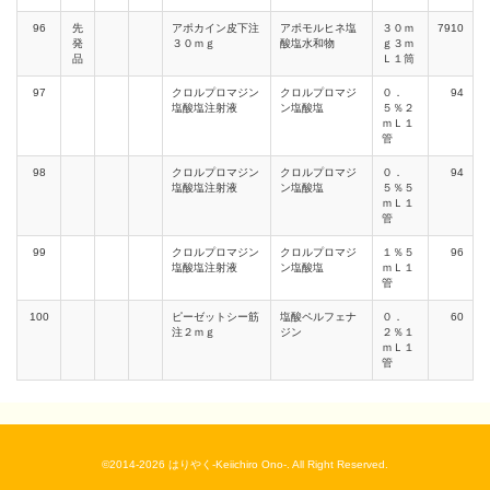
96
先
アポカイン皮下注
アポモルヒネ塩
３０ｍ
7910
発
３０ｍｇ
酸塩水和物
ｇ３ｍ
品
Ｌ１筒
97
クロルプロマジン
クロルプロマジ
０．
94
塩酸塩注射液
ン塩酸塩
５％２
ｍＬ１
管
98
クロルプロマジン
クロルプロマジ
０．
94
塩酸塩注射液
ン塩酸塩
５％５
ｍＬ１
管
99
クロルプロマジン
クロルプロマジ
１％５
96
塩酸塩注射液
ン塩酸塩
ｍＬ１
管
100
ピーゼットシー筋
塩酸ペルフェナ
０．
60
注２ｍｇ
ジン
２％１
ｍＬ１
管
©2014-2026 はりやく-Keiichiro Ono-. All Right Reserved.