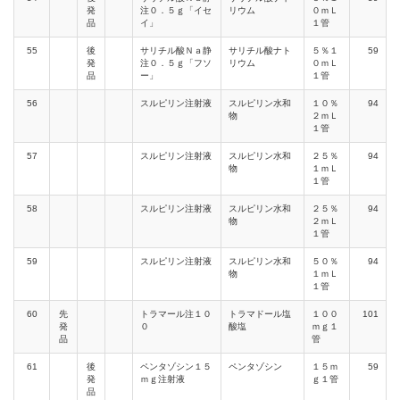
発
注０．５ｇ「イセ
リウム
０ｍＬ
品
イ」
１管
55
後
サリチル酸Ｎａ静
サリチル酸ナト
５％１
59
発
注０．５ｇ「フソ
リウム
０ｍＬ
品
ー」
１管
56
スルピリン注射液
スルピリン水和
１０％
94
物
２ｍＬ
１管
57
スルピリン注射液
スルピリン水和
２５％
94
物
１ｍＬ
１管
58
スルピリン注射液
スルピリン水和
２５％
94
物
２ｍＬ
１管
59
スルピリン注射液
スルピリン水和
５０％
94
物
１ｍＬ
１管
60
先
トラマール注１０
トラマドール塩
１００
101
発
０
酸塩
ｍｇ１
品
管
61
後
ペンタゾシン１５
ペンタゾシン
１５ｍ
59
発
ｍｇ注射液
ｇ１管
品