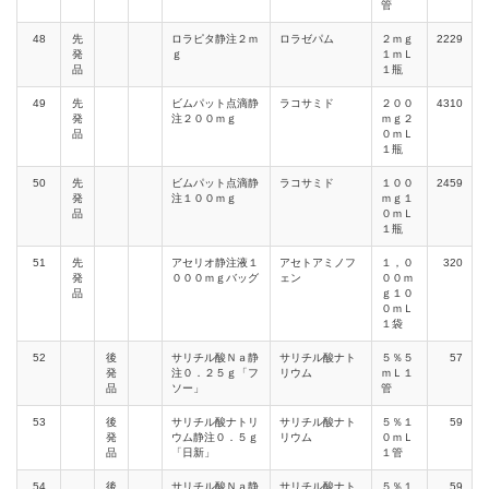
管
48
先
ロラピタ静注２ｍ
ロラゼパム
２ｍｇ
2229
発
ｇ
１ｍＬ
品
１瓶
49
先
ビムパット点滴静
ラコサミド
２００
4310
発
注２００ｍｇ
ｍｇ２
品
０ｍＬ
１瓶
50
先
ビムパット点滴静
ラコサミド
１００
2459
発
注１００ｍｇ
ｍｇ１
品
０ｍＬ
１瓶
51
先
アセリオ静注液１
アセトアミノフ
１，０
320
発
０００ｍｇバッグ
ェン
００ｍ
品
ｇ１０
０ｍＬ
１袋
52
後
サリチル酸Ｎａ静
サリチル酸ナト
５％５
57
発
注０．２５ｇ「フ
リウム
ｍＬ１
品
ソー」
管
53
後
サリチル酸ナトリ
サリチル酸ナト
５％１
59
発
ウム静注０．５ｇ
リウム
０ｍＬ
品
「日新」
１管
54
後
サリチル酸Ｎａ静
サリチル酸ナト
５％１
59