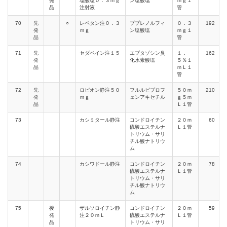
発
塩酸塩０．３ｍｇ
ン塩酸塩
ｍｇ１
品
注射液
管
70
先
○
レペタン注０．３
ブプレノルフィ
０．３
192
発
ｍｇ
ン塩酸塩
ｍｇ１
品
管
71
先
セダペイン注１５
エプタゾシン臭
１．
162
発
化水素酸塩
５％１
品
ｍＬ１
管
72
先
ロピオン静注５０
フルルビプロフ
５０ｍ
210
発
ｍｇ
ェンアキセチル
ｇ５ｍ
品
Ｌ１管
73
カシミタール静注
コンドロイチン
２０ｍ
60
硫酸エステルナ
Ｌ１管
トリウム・サリ
チル酸ナトリウ
ム
74
カシワドール静注
コンドロイチン
２０ｍ
78
硫酸エステルナ
Ｌ１管
トリウム・サリ
チル酸ナトリウ
ム
75
後
ザルソロイチン静
コンドロイチン
２０ｍ
59
発
注２０ｍＬ
硫酸エステルナ
Ｌ１管
品
トリウム・サリ