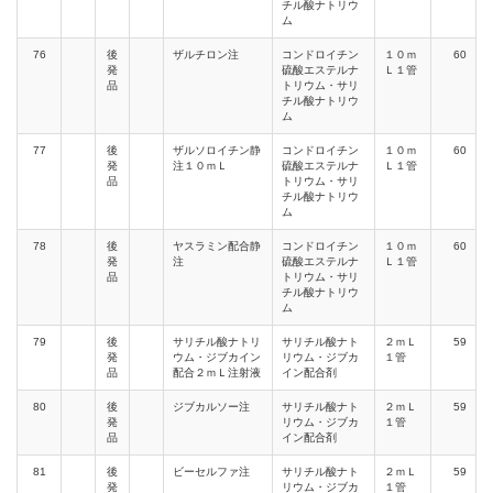
チル酸ナトリウ
ム
76
後
ザルチロン注
コンドロイチン
１０ｍ
60
発
硫酸エステルナ
Ｌ１管
品
トリウム・サリ
チル酸ナトリウ
ム
77
後
ザルソロイチン静
コンドロイチン
１０ｍ
60
発
注１０ｍＬ
硫酸エステルナ
Ｌ１管
品
トリウム・サリ
チル酸ナトリウ
ム
78
後
ヤスラミン配合静
コンドロイチン
１０ｍ
60
発
注
硫酸エステルナ
Ｌ１管
品
トリウム・サリ
チル酸ナトリウ
ム
79
後
サリチル酸ナトリ
サリチル酸ナト
２ｍＬ
59
発
ウム・ジブカイン
リウム・ジブカ
１管
品
配合２ｍＬ注射液
イン配合剤
80
後
ジブカルソー注
サリチル酸ナト
２ｍＬ
59
発
リウム・ジブカ
１管
品
イン配合剤
81
後
ビーセルファ注
サリチル酸ナト
２ｍＬ
59
発
リウム・ジブカ
１管