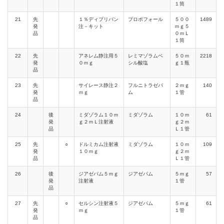
１筒
21
先
１％ディプリバン
プロポフォール
５００
1489
発
注－キット
ｍｇ５
品
０ｍＬ
１筒
22
先
アネレム静注用５
レミマゾラムベ
５０ｍ
2218
発
０ｍｇ
シル酸塩
ｇ１瓶
品
23
先
サイレース静注２
フルニトラゼパ
２ｍｇ
140
発
ｍｇ
ム
１管
品
24
後
ミダゾラム１０ｍ
ミダゾラム
１０ｍ
61
発
ｇ２ｍＬ注射液
ｇ２ｍ
品
Ｌ１管
25
先
○
ドルミカム注射液
ミダゾラム
１０ｍ
109
発
１０ｍｇ
ｇ２ｍ
品
Ｌ１管
26
後
ジアゼパム５ｍｇ
ジアゼパム
５ｍｇ
57
発
注射液
１管
品
27
先
○
セルシン注射液５
ジアゼパム
５ｍｇ
61
発
ｍｇ
１管
品