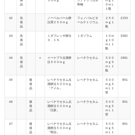
発
５０ｍｇ
ンナトリウム水
ｍｇ１
品
和物
０ｍＬ
１瓶
42
先
ノーベルバール静
フェノバルビタ
２５０
2153
発
注用２５０ｍｇ
ールナトリウム
ｍｇ１
品
瓶
43
先
ミダフレッサ静注
ミダゾラム
１０ｍ
3392
発
０．１％
ｇ１０
品
ｍＬ１
瓶
44
先
○
イーケプラ点滴静
レベチラセタム
５００
1991
発
注５００ｍｇ
ｍｇ５
品
ｍＬ１
瓶
45
後
レベチラセタム点
レベチラセタム
５００
851
発
滴静注５００ｍｇ
ｍｇ５
品
「アメル」
ｍＬ１
管
46
後
レベチラセタム点
レベチラセタム
５００
851
発
滴静注５００ｍｇ
ｍｇ５
品
「日新」
ｍＬ１
管
47
後
レベチラセタム点
レベチラセタム
５００
851
発
滴静注５００ｍｇ
ｍｇ５
品
「明治」
ｍＬ１