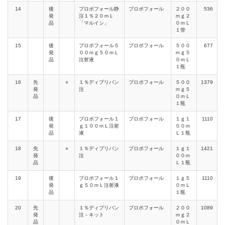
14
後
プロポフォール静
プロポフォール
２００
536
発
注１％２０ｍＬ
ｍｇ２
品
「マルイシ」
０ｍＬ
１管
15
後
プロポフォール５
プロポフォール
５００
677
発
００ｍｇ５０ｍＬ
ｍｇ５
品
注射液
０ｍＬ
１瓶
16
先
○
１％ディプリバン
プロポフォール
５００
1379
発
注
ｍｇ５
品
０ｍＬ
１瓶
17
後
プロポフォール１
プロポフォール
１ｇ１
1110
発
ｇ１００ｍＬ注射
００ｍ
品
液
Ｌ１瓶
18
先
○
１％ディプリバン
プロポフォール
１ｇ１
1421
発
注
００ｍ
品
Ｌ１瓶
19
後
プロポフォール１
プロポフォール
１ｇ５
1110
発
ｇ５０ｍＬ注射液
０ｍＬ
品
１瓶
20
先
１％ディプリバン
プロポフォール
２００
1089
発
注－キット
ｍｇ２
品
０ｍＬ