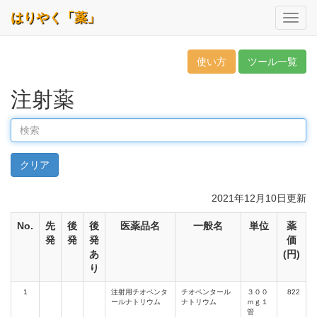
はりやく「薬」
使い方
ツール一覧
注射薬
検
索
2021年12月10日更新
No.
先
後
後
医薬品名
一般名
単位
薬
発
発
発
価
あ
(円)
り
1
注射用チオペンタ
チオペンタール
３００
822
ールナトリウム
ナトリウム
ｍｇ１
管