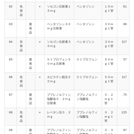
62
先
○
ソセゴン注射液１
ペンタゾシン
１５ｍ
61
発
５ｍｇ
ｇ１管
品
63
後
ペンタゾシン３０
ペンタゾシン
３０ｍ
86
発
ｍｇ注射液
ｇ１管
品
64
先
○
ソセゴン注射液３
ペンタゾシン
３０ｍ
117
発
０ｍｇ
ｇ１管
品
65
後
ケトプロフェン５
ケトプロフェン
５０ｍ
57
発
０ｍｇ注射液
ｇ１管
品
66
先
○
カピステン筋注５
ケトプロフェン
５０ｍ
117
発
０ｍｇ
ｇ１管
品
67
後
ブプレノルフィン
ブプレノルフィ
０．２
75
発
塩酸塩０．２ｍｇ
ン塩酸塩
ｍｇ１
品
注射液
管
68
先
○
レペタン注０．２
ブプレノルフィ
０．２
125
発
ｍｇ
ン塩酸塩
ｍｇ１
品
管
69
後
ブプレノルフィン
ブプレノルフィ
０．３
97