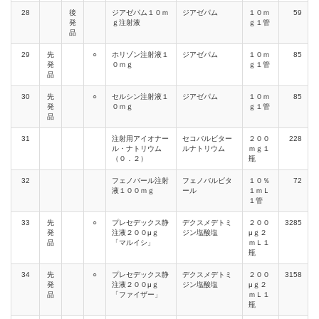
28
後
ジアゼパム１０ｍ
ジアゼパム
１０ｍ
59
発
ｇ注射液
ｇ１管
品
29
先
○
ホリゾン注射液１
ジアゼパム
１０ｍ
85
発
０ｍｇ
ｇ１管
品
30
先
○
セルシン注射液１
ジアゼパム
１０ｍ
85
発
０ｍｇ
ｇ１管
品
31
注射用アイオナー
セコバルビター
２００
228
ル・ナトリウム
ルナトリウム
ｍｇ１
（０．２）
瓶
32
フェノバール注射
フェノバルビタ
１０％
72
液１００ｍｇ
ール
１ｍＬ
１管
33
先
○
プレセデックス静
デクスメデトミ
２００
3285
発
注液２００μｇ
ジン塩酸塩
μｇ２
品
「マルイシ」
ｍＬ１
瓶
34
先
○
プレセデックス静
デクスメデトミ
２００
3158
発
注液２００μｇ
ジン塩酸塩
μｇ２
品
「ファイザー」
ｍＬ１
瓶