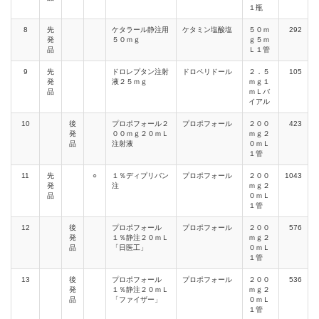
１瓶
8
先
ケタラール静注用
ケタミン塩酸塩
５０ｍ
292
発
５０ｍｇ
ｇ５ｍ
品
Ｌ１管
9
先
ドロレプタン注射
ドロペリドール
２．５
105
発
液２５ｍｇ
ｍｇ１
品
ｍＬバ
イアル
10
後
プロポフォール２
プロポフォール
２００
423
発
００ｍｇ２０ｍＬ
ｍｇ２
品
注射液
０ｍＬ
１管
11
先
○
１％ディプリバン
プロポフォール
２００
1043
発
注
ｍｇ２
品
０ｍＬ
１管
12
後
プロポフォール
プロポフォール
２００
576
発
１％静注２０ｍＬ
ｍｇ２
品
「日医工」
０ｍＬ
１管
13
後
プロポフォール
プロポフォール
２００
536
発
１％静注２０ｍＬ
ｍｇ２
品
「ファイザー」
０ｍＬ
１管