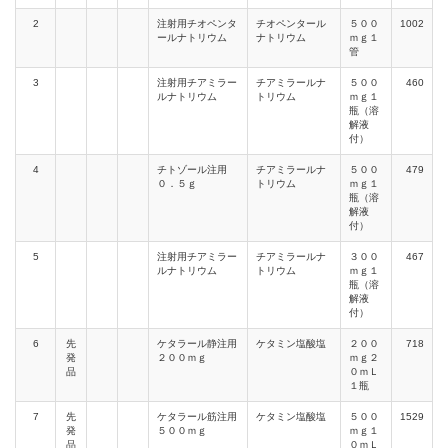
2
注射用チオペンタ
チオペンタール
５００
1002
ールナトリウム
ナトリウム
ｍｇ１
管
3
注射用チアミラー
チアミラールナ
５００
460
ルナトリウム
トリウム
ｍｇ１
瓶（溶
解液
付）
4
チトゾール注用
チアミラールナ
５００
479
０．５ｇ
トリウム
ｍｇ１
瓶（溶
解液
付）
5
注射用チアミラー
チアミラールナ
３００
467
ルナトリウム
トリウム
ｍｇ１
瓶（溶
解液
付）
6
先
ケタラール静注用
ケタミン塩酸塩
２００
718
発
２００ｍｇ
ｍｇ２
品
０ｍＬ
１瓶
7
先
ケタラール筋注用
ケタミン塩酸塩
５００
1529
発
５００ｍｇ
ｍｇ１
品
０ｍＬ