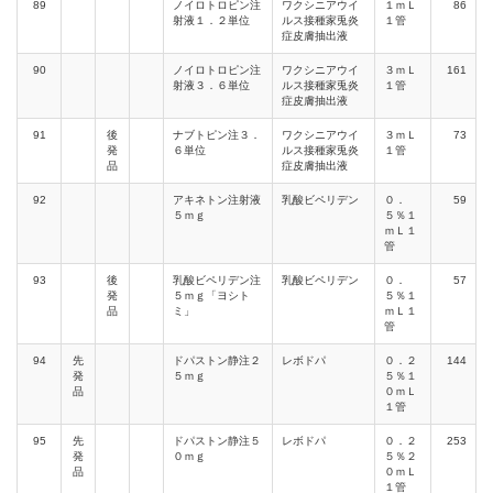
89
ノイロトロピン注
ワクシニアウイ
１ｍＬ
86
射液１．２単位
ルス接種家兎炎
１管
症皮膚抽出液
90
ノイロトロピン注
ワクシニアウイ
３ｍＬ
161
射液３．６単位
ルス接種家兎炎
１管
症皮膚抽出液
91
後
ナブトピン注３．
ワクシニアウイ
３ｍＬ
73
発
６単位
ルス接種家兎炎
１管
品
症皮膚抽出液
92
アキネトン注射液
乳酸ビペリデン
０．
59
５ｍｇ
５％１
ｍＬ１
管
93
後
乳酸ビペリデン注
乳酸ビペリデン
０．
57
発
５ｍｇ「ヨシト
５％１
品
ミ」
ｍＬ１
管
94
先
ドパストン静注２
レボドパ
０．２
144
発
５ｍｇ
５％１
品
０ｍＬ
１管
95
先
ドパストン静注５
レボドパ
０．２
253
発
０ｍｇ
５％２
品
０ｍＬ
１管