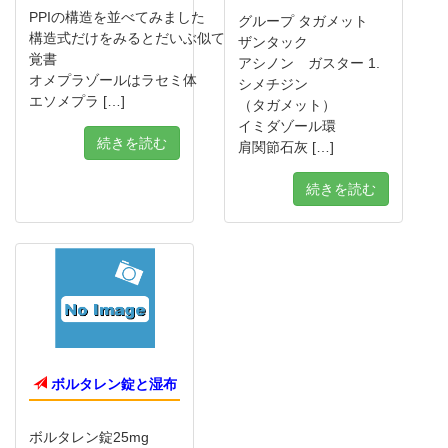
PPIの構造を並べてみました
グループ タガメット
構造式だけをみるとだいぶ似てますね。
ザンタック
覚書
アシノン ガスター 1.
オメプラゾールはラセミ体
シメチジン
エソメプラ […]
（タガメット）
イミダゾール環
続きを読む
肩関節石灰 […]
続きを読む
ボルタレン錠と湿布
ボルタレン錠25mg