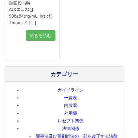
単回投与時
AUC0→24は
998±84(ng/mL･hr) cf.)
Tmax：2. […]
続きを読む
カテゴリー
ガイドライン
一覧表
内服薬
外用薬
レセプト関係
法律関係
薬事法及び薬剤師法の一部を改正する法律