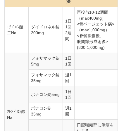
法
再投与10-12週間
（max400mg）
1日
<骨ページェット病>
ｴﾁﾄﾞﾛﾝ酸
ダイドロネル錠
1回
（max1,000mg）
二Na
200mg
2週
<脊髄損傷後、
間
股関節形成術後>
(800-1,000mg)
フォサマック錠
1日
5mg
1回
フォサマック錠
週1
35mg
回
1日
ボナロン錠5mg
1回
ボナロン錠
週1
ｱﾚﾝﾄﾞﾛﾝ酸
35mg
回
Na
口腔咽頭部に潰瘍を
生じる