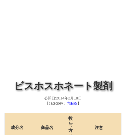
ビスホスホネート製剤
公開日:2014年2月18日
【category：
内服薬
】
投
与
成分名
商品名
注意
方