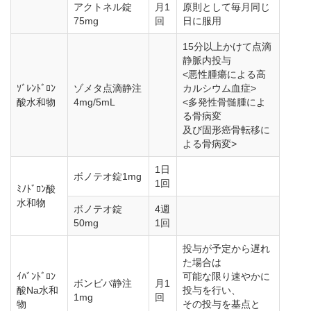
アクトネル錠
月1
原則として毎月同じ
75mg
回
日に服用
15分以上かけて点滴
静脈内投与
<悪性腫瘍による高
ｿﾞﾚﾝﾄﾞﾛﾝ
ゾメタ点滴静注
カルシウム血症>
酸水和物
4mg/5mL
<多発性骨髄腫によ
る骨病変
及び固形癌骨転移に
よる骨病変>
1日
ボノテオ錠1mg
1回
ﾐﾉﾄﾞﾛﾝ酸
水和物
ボノテオ錠
4週
50mg
1回
投与が予定から遅れ
た場合は
ｲﾊﾞﾝﾄﾞﾛﾝ
可能な限り速やかに
ボンビバ静注
月1
酸Na水和
投与を行い、
1mg
回
物
その投与を基点と