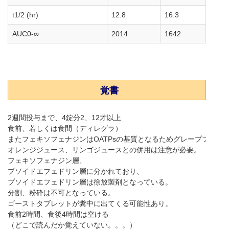
t1/2 (hr)
12.8
16.3
AUC0-∞
2014
1642
覚書
2週間投与まで、4錠分2、12才以上
食前、若しくは食間（ディレグラ）
またフェキソフェナジンはOATPsの基質となるためグレープフルー
オレンジジュース、リンゴジュースとの併用は注意が必要。
フェキソフェナジン層、
プソイドエフェドリン層に分かれており、
プソイドエフェドリン層は徐放製剤となっている。
分割、粉砕は不可となっている。
ゴーストタブレットが糞中に出てくる可能性あり。
食前2時間、食後4時間は空ける
（どこで読んだか覚えていない。。。）