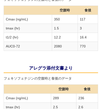
空腹時
食後
Cmax (ng/mL)
350
117
tmax (hr)
1.5
3
t1/2 (hr)
12.2
16.4
AUC0-72
2080
770
アレグラ添付文書より
フェキソフェナジンの空腹時と食後のデータ
空腹時
食後
Cmax (ng/mL)
289
236
tmax (hr)
2.5
2.6